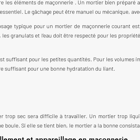
tre les éléments de
maçonnerie
. Un mortier bien préparé
t essentiel. Le gâchage peut être manuel ou mécanique, ave
osage typique pour un
mortier de maçonnerie
courant est
 les granulats et l’eau doit être respecté pour les propriété
t suffisant pour les petites quantités. Pour les volumes 
tre suffisant pour une bonne hydratation du liant.
 trop sec sera difficile à travailler. Un mortier trop liqu
boule. Si elle se tient bien, le mortier a la bonne consist
llement et appareillage en maçonnerie