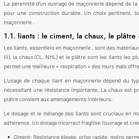
La pérennité d’un ouvrage de
maçonnerie
dépend de la 
pour une
construction
durable. Un choix pertinent, ba
maçonnerie
.
1.1. liants : le ciment, la chaux, le plât
Les liants, essentiels en
maçonnerie
, sont des matériaux
III), la chaux (CL, NHL) et le plâtre sont les liants les p
permet une meilleure « respiration » des murs mais offre 
L’usage de chaque liant en
maçonnerie
dépend du ty
nécessitant une résistance importante. La chaux est pr
plâtre convient aux aménagements intérieurs.
Le dosage et le mélange des liants sont cruciaux en
m
adhérence. Un dosage incorrect fragilise l’ouvrage et crée
Ciment: Résistance élevée, prise rapide, moins perm