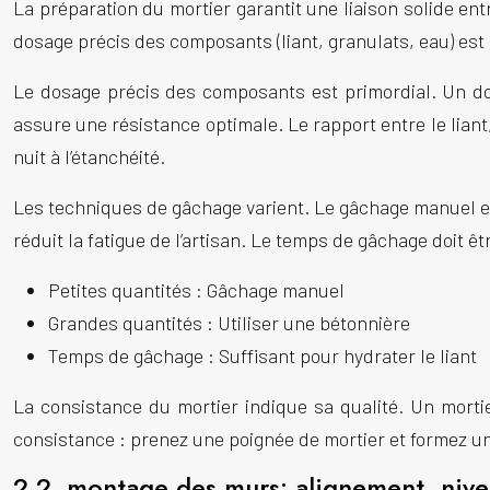
La préparation du mortier garantit une liaison solide en
dosage précis des composants (liant, granulats, eau) es
Le dosage précis des composants est primordial. Un d
assure une résistance optimale. Le rapport entre le liant,
nuit à l’étanchéité.
Les techniques de gâchage varient. Le gâchage manuel es
réduit la fatigue de l’artisan. Le temps de gâchage doit ê
Petites quantités : Gâchage manuel
Grandes quantités : Utiliser une bétonnière
Temps de gâchage : Suffisant pour hydrater le liant
La consistance du mortier indique sa qualité. Un mortier
consistance : prenez une poignée de mortier et formez une 
2.2. montage des murs: alignement, nive