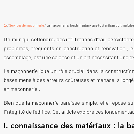
/
Services de maçonnerie
/ La maçonnerie: fondamentaux que tout artisan doit maîtrise
Un mur qui s’effondre, des infiltrations d’eau persista
problèmes, fréquents en
construction
et
rénovation
, 
assemblage, est une science et un art nécessitant une e
La
maçonnerie
joue un rôle crucial dans la
constructio
bases mène à des erreurs coûteuses et menace la longévi
en
maçonnerie
.
Bien que la
maçonnerie
paraisse simple, elle repose s
l’intégrité de l’édifice. Cet article explore ces fondamen
I. connaissance des matériaux : la 