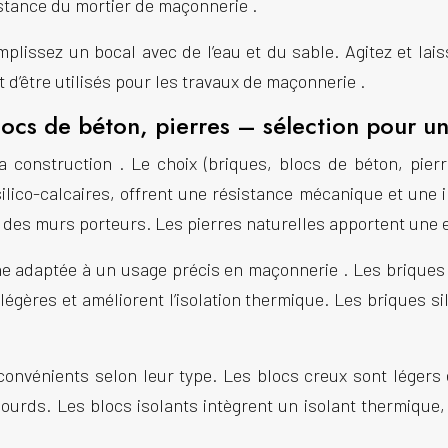
sistance du
mortier de maçonnerie
.
mplissez un bocal avec de l’eau et du sable. Agitez et la
d’être utilisés pour les travaux de
maçonnerie
.
ocs de béton, pierres – sélection pour un
la
construction
. Le choix (briques, blocs de béton, pier
ilico-calcaires, offrent une résistance mécanique et une 
 des murs porteurs. Les pierres naturelles apportent une e
une adaptée à un usage précis en
maçonnerie
. Les briques
égères et améliorent l’isolation thermique. Les briques si
onvénients selon leur type. Les blocs creux sont légers e
lourds. Les blocs isolants intègrent un isolant thermique, 