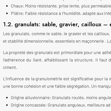
Chaux: Moins résistante, prise lente, plus perméable
Plâtre: Faible résistance à l’humidité, adapté aux int
1.2. granulats: sable, gravier, cailloux 
Les granulats, comme le sable, le gravier et les caillou
et stabilité dimensionnelle, essentiels en
maçonnerie
. L
La propreté des granulats est primordiale pour une adhé
l’adhérence du liant, affaiblissant la structure. Il fa
ciment.
L’influence de la granulométrie est significative pour la 
une bonne cohésion et une faible ségrégation. Un manque 
Origine alluvionnaire: Granulats roulés, moins angul
Origine concassée: Granulats anguleux, meilleure a