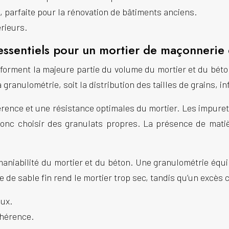
, parfaite pour la
rénovation
de bâtiments anciens.
érieurs.
– essentiels pour un mortier de maçonnerie
x, forment la majeure partie du volume du mortier et du bét
a granulométrie, soit la distribution des tailles de grains, i
rence et une résistance optimales du mortier. Les impuret
ut donc choisir des granulats propres. La présence de mat
maniabilité du mortier et du béton. Une granulométrie équil
de sable fin rend le mortier trop sec, tandis qu’un excès 
eux.
dhérence.