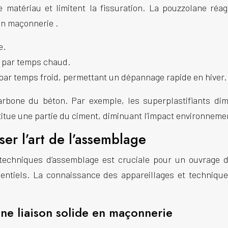
le matériau et limitent la fissuration. La pouzzolane r
en
maçonnerie
.
e.
t par temps chaud.
 par temps froid, permettant un
dépannage
rapide en hiver.
carbone du béton. Par exemple, les superplastifiants dim
titue une partie du ciment, diminuant l’impact environneme
ser l’art de l’assemblage
 techniques d’assemblage est cruciale pour un ouvrage
sentiels. La connaissance des appareillages et techniqu
une liaison solide en maçonnerie